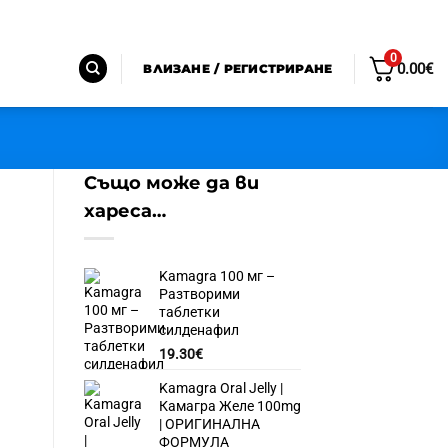
0
0.00
€
ВЛИЗАНЕ / РЕГИСТРИРАНЕ
Също може да ви
хареса…
Kamagra 100 мг –
Разтворими
таблетки
силденафил
19.30
€
Kamagra Oral Jelly |
Камагра Желе 100mg
| ОРИГИНАЛНА
ФОРМУЛА