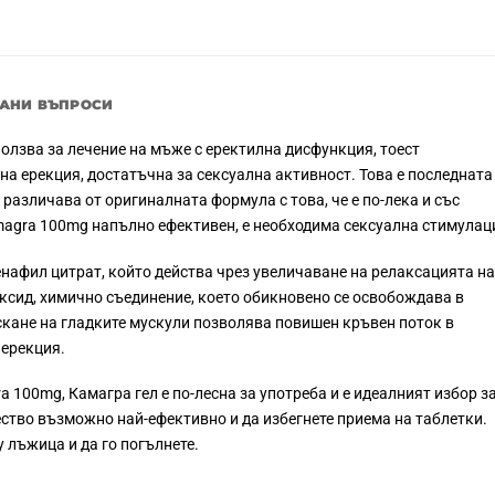
ВАНИ ВЪПРОСИ
зползва за лечение на мъже с еректилна дисфункция, тоест
а ерекция, достатъчна за сексуална активност. Това е последната
е различава от оригиналната формула с това, че е по-лека и със
magra 100mg напълно ефективен, е необходима сексуална стимулац
нафил цитрат, който действа чрез увеличаване на релаксацията на
ксид, химично съединение, което обикновено се освобождава в
скане на гладките мускули позволява повишен кръвен поток в
 ерекция.
 100mg, Камагра гел е по-лесна за употреба и е идеалният избор з
ество възможно най-ефективно и да избегнете приема на таблетки.
 лъжица и да го погълнете.