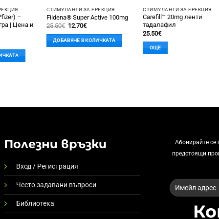
РЕКЦИЯ
СТИМУЛАНТИ ЗА ЕРЕКЦИЯ
СТИМУЛАНТИ ЗА ЕРЕКЦИЯ
fizer) –
Carefill™ 20mg ленти
Fildena® Super Active 100mg
ра | Цена и
тадалафил
Original
Текущата
25.50
€
12.70
€
price
цена
25.50
€
was:
е:
кущата
ДОБАВЯНЕ В КОЛИЧКАТА
25.50€.
12.70€.
на
ОЩЕ
ИЧКАТА
90€.
Полезни връзки
Абонирайте се 
предстоящи пр
Вход / Регистрация
Често задавани въпроси
Библиотека
К