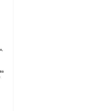
н,
ова
е