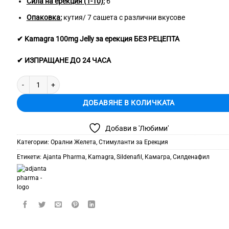
Сила на ерекция (1-10):
6
Опаковка:
кутия/ 7 сашета с различни вкусове
✔ Kamagra 100mg Jelly за ерекция БЕЗ РЕЦЕПТА
✔ ИЗПРАЩАНЕ ДО 24 ЧАСА
количество за Kamagra Oral Jelly Vol 4 - Камагра Гел 100mg
ДОБАВЯНЕ В КОЛИЧКАТА
Добави в 'Любими'
Категории:
Орални Желета
,
Стимуланти за Ерекция
Етикети:
Ajanta Pharma
,
Kamagra
,
Sildenafil
,
Камагра
,
Силденафил