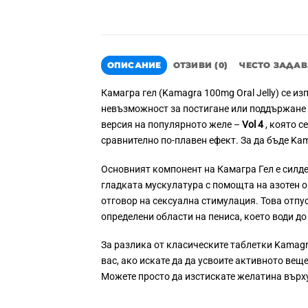
ОПИСАНИЕ
ОТЗИВИ (0)
ЧЕСТО ЗАДА
Камагра гел (Kamagra 100mg Oral Jelly) се и
невъзможност за постигане или поддържане н
версия на популярното желе –
Vol 4
, която с
сравнително по-плавен ефект. За да бъде Ka
Основният компонент на Камагра Гел е силде
гладката мускулатура с помощта на азотен о
отговор на сексуална стимулация. Това отпу
определени области на пениса, което води до
За разлика от класическите таблетки Kamagra
вас, ако искате да да усвоите активното вещ
Можете просто да изстискате желатина върху