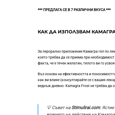
*** ПРЕДЛАГА СЕ В 7 РАЗЛИЧНИ ВКУСА ***
КАК ДА ИЗПОЛЗВАМ КАМАГРА
За перорално приложение Камагра гел по ле
което трябва да се приема при необходимост
факта, че е течен желатин, тялото ви го усво
Въз основа на ефективността и поносимостта
как ви влияе (консултирайте се с вашия лек
веднъж дневно. Kamagra Frost не трябва да с
💡 Съвет на
Stimulirai.com
: Ясти
времето на действие на Камагра.