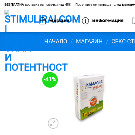
Skip
БЕЗПЛАТНА
доставка за поръчки над 45€
Поръчките се изпращат след
максиму
to
content
МАГАЗИН
ИНФОРМАЦИЯ
НАЧАЛО
/
МАГАЗИН
/
СЕКС С
-41%
Добави в
'Любими'