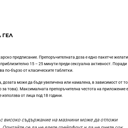
 ГЕЛ
карско предписание. Препоръчителната доза е едно пакетче желати
 приблизително 15 – 25 минути преди сексуална активност. Поради
ява по-бързо от класическите таблетки.
, дозата може да бъде увеличена или намалена, в зависимост от т
ар за това). Максималната препоръчителна честота на приложение 
е използва от лица под 18 години.
е с високо съдържание на мазнини може да отложи
 Опитайте се да не ядете грейпфрут и да не пиете сок