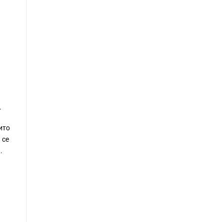
.
ито
 се
.