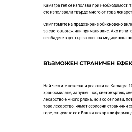
Камагра гел се използва при необходимост, та
сте използвали твърде много от това лекарс
Симптомите на предозиране обикновено вклю
за световъртеж или прималяване. Ако изпита
се обадете в център за спешна медицинска п
ВЪЗМОЖЕН СТРАНИЧЕН ЕФЕК
Най-честите нежелани реакции на Kamagra 1
храносмилане, запушен нос, световъртеж, св
лекарство е много рядка, но ако се появи, 
това лекарство, нямат сериозни странични е
горе, свържете се с Вашия лекар или фармаце