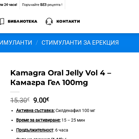
м 24 часа!
Поръчайте
БЕЗ
рецепта !
БИБЛИОТЕКА
КОНТАКТИ
ТИМУЛАНТИ
/
СТИМУЛАНТИ ЗА ЕРЕКЦИЯ
Kamagra Oral Jelly Vol 4 –
Камагра Гел 100mg
Original
Текущата
15.30
€
9.00
€
price
цена
Активна съставка:
Силденафил 100 мг
was:
е:
15.30€.
9.00€.
Време за активиране:
15 – 25 мин
Продължителност
: 6 часа