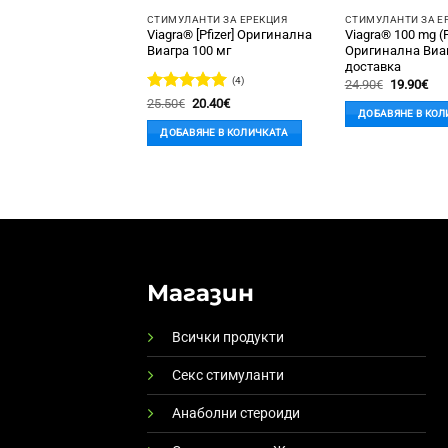
СТИМУЛАНТИ ЗА ЕРЕКЦИЯ
СТИМУЛАНТИ ЗА Е
Viagra® [Pfizer] Оригинална
Viagra® 100 mg (P
Виагра 100 мг
Оригинална Виаг
доставка
(4)
Original
Те
24.90
€
19.90
€
price
це
Оценено с
Original
Текущата
25.50
€
20.40
€
was:
е:
price
цена
ДОБАВЯНЕ В КОЛ
5
от 5
24.90€.
19.
was:
е:
ДОБАВЯНЕ В КОЛИЧКАТА
25.50€.
20.40€.
Магазин
Всички продукти
Секс стимуланти
Анаболни стероиди