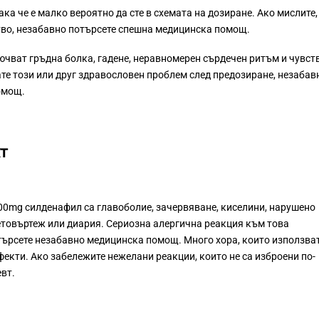
ка че е малко вероятно да сте в схемата на дозиране. Ако мислите,
тво, незабавно потърсете спешна медицинска помощ.
чват гръдна болка, гадене, неравномерен сърдечен ритъм и чувст
те този или друг здравословен проблем след предозиране, незабав
омощ.
Т
00mg силденафил са главоболие, зачервяване, киселини, нарушено
етовъртеж или диария. Сериозна алергична реакция към това
потърсете незабавно медицинска помощ. Много хора, които използва
фекти. Ако забележите нежелани реакции, които не са изброени по-
вт.