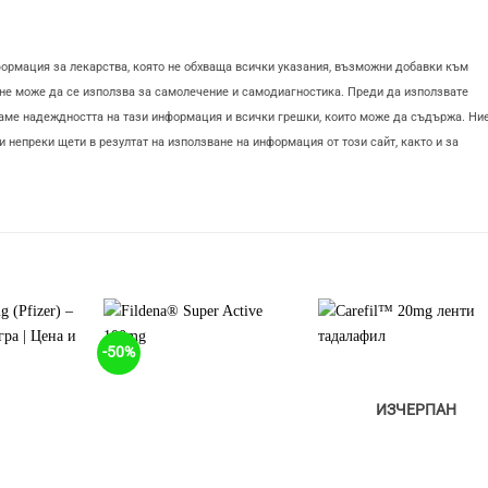
ация за лекарства, която не обхваща всички указания, възможни добавки към
не може да се използва за самолечение и самодиагностика. Преди да използвате
раме надеждността на тази информация и всички грешки, които може да съдържа. Ни
и непреки щети в резултат на използване на информация от този сайт, както и за
-50%
Добави
Добави
Добав
в
в
в
'Любими'
'Любими'
'Любим
ИЗЧЕРПАН