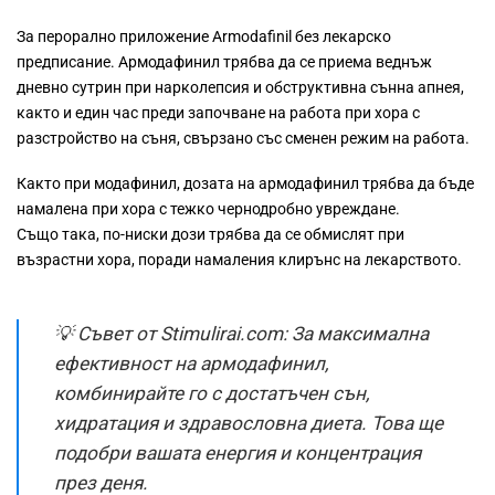
За перорално приложение Armodafinil без лекарско
предписание. Армодафинил трябва да се приема веднъж
дневно сутрин при нарколепсия и обструктивна сънна апнея,
както и един час преди започване на работа при хора с
разстройство на съня, свързано със сменен режим на работа.
Както при модафинил, дозата на армодафинил трябва да бъде
намалена при хора с тежко чернодробно увреждане.
Също така, по-ниски дози трябва да се обмислят при
възрастни хора, поради намаления клирънс на лекарството.
💡 Съвет от Stimulirai.com: За максимална
ефективност на армодафинил,
комбинирайте го с достатъчен сън,
хидратация и здравословна диета. Това ще
подобри вашата енергия и концентрация
през деня.