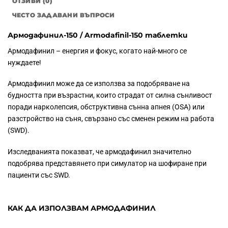
ОТЗИВИ (0)
ЧЕСТО ЗАДАВАНИ ВЪПРОСИ
Армодафинил-150 / Armodafinil-150 таблетки
Армодафинил – енергия и фокус, когато най-много се
нуждаете!
Армодафинил може да се използва за подобряване на
будността при възрастни, които страдат от силна сънливост
поради нарколепсия, обструктивна сънна апнея (OSA) или
разстройство на съня, свързано със сменен режим на работа
(SWD).
Изследванията показват, че армодафинил значително
подобрява представянето при симулатор на шофиране при
пациенти със SWD.
КАК ДА ИЗПОЛЗВАМ АРМОДАФИНИЛ