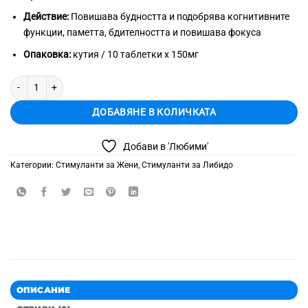
Действие:
Повишава будността и подобрява когнитивните
функции, паметта, бдителността и повишава фокуса
Опаковка:
кутия / 10 таблетки х 150мг
количество за Армодафинил-150 / Armodafinil-150
ДОБАВЯНЕ В КОЛИЧКАТА
Добави в 'Любими'
Категории:
Стимуланти за Жени
,
Стимуланти за Либидо
ОПИСАНИЕ