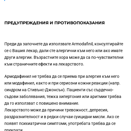
ПРЕДУПРЕЖДЕНИЯ И ПРОТИВОПОКАЗАНИЯ
Преди да започнете да използвате Armodafinil, консултирайте
се с Вашия лекар, дали сте алергични към него или ако имате
други алергии. Възрастните хора може да са по-чувствителни
към страничните ефекти на лекарството.
Армодафинил не трябва да се приема при алергия към него
или модафинил, както и при сериозни кожни реакции (напр.
синдром на Стивънс-Джонсън). Пациенти със сърдечно-
съдови заболявания, тежка хипертония или аритмии трябва
да го използват с повишено внимание.
Лекарството може да причини тревожност, депресия,
раздразнителност и в редки случаи суицидни мисли. Ако се
появят психиатрични симптоми, употребата трябва да се
прекрати.