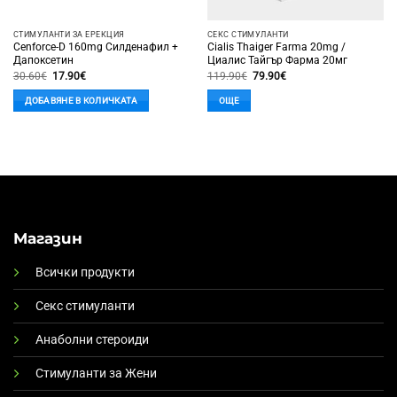
СТИМУЛАНТИ ЗА ЕРЕКЦИЯ
СЕКС СТИМУЛАНТИ
Cenforce-D 160mg Силденафил +
Cialis Thaiger Farma 20mg /
Дапоксетин
Циалис Тайгър Фарма 20мг
Original
Текущата
Original
Текущата
30.60
€
17.90
€
119.90
€
79.90
€
price
цена
price
цена
was:
е:
was:
е:
ДОБАВЯНЕ В КОЛИЧКАТА
ОЩЕ
30.60€.
17.90€.
119.90€.
79.90€.
Магазин
Всички продукти
Секс стимуланти
Анаболни стероиди
Стимуланти за Жени