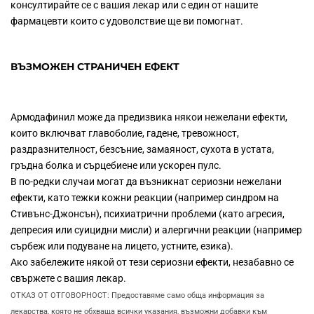
консултирайте се с вашия лекар или с един от нашите
фармацевти които с удоволствие ще ви помогнат.
ВЪЗМОЖЕН СТРАНИЧЕН ЕФЕКТ
Армодафинил може да предизвика някои нежелани ефекти,
които включват главоболие, гадене, тревожност,
раздразнителност, безсъние, замаяност, сухота в устата,
гръдна болка и сърцебиене или ускорен пулс.
В по-редки случаи могат да възникнат сериозни нежелани
ефекти, като тежки кожни реакции (например синдром на
Стивънс-Джонсън), психиатрични проблеми (като агресия,
депресия или суицидни мисли) и алергични реакции (например
сърбеж или подуване на лицето, устните, езика).
Ако забележите някой от тези сериозни ефекти, незабавно се
свържете с вашия лекар.
ОТКАЗ ОТ ОТГОВОРНОСТ: Предоставяме само обща информация за
лекарства, която не обхваща всички указания, възможни добавки към