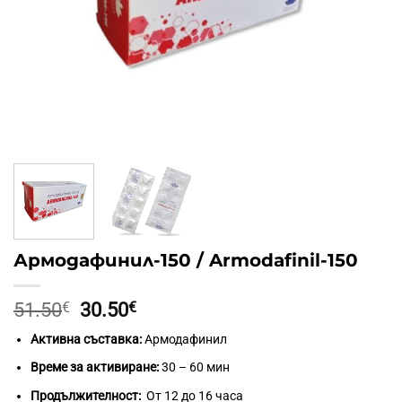
Армодафинил-150 / Armodafinil-150
Original
Текущата
51.50
€
30.50
€
price
цена
Активна съставка:
Армодафинил
was:
е:
51.50€.
30.50€.
Време за активиране:
30 – 60 мин
Продължителност:
От 12 до 16 часа