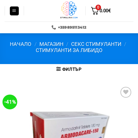
Skip
0
to
0.00
€
content
+359895113412
НАЧАЛО
/
МАГАЗИН
/
СЕКС СТИМУЛАНТИ
/
СТИМУЛАНТИ ЗА ЛИБИДО
ФИЛТЪР
-41%
Добави в
'Любими'