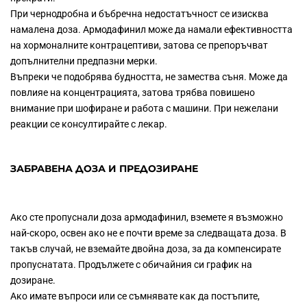
При чернодробна и бъбречна недостатъчност се изисква
намалена доза. Армодафинил може да намали ефективността
на хормоналните контрацептиви, затова се препоръчват
допълнителни предпазни мерки.
Въпреки че подобрява будността, не замества съня. Може да
повлияе на концентрацията, затова трябва повишено
внимание при шофиране и работа с машини. При нежелани
реакции се консултирайте с лекар.
ЗАБРАВЕНА ДОЗА И ПРЕДОЗИРАНЕ
Ако сте пропуснали доза армодафинил, вземете я възможно
най-скоро, освен ако не е почти време за следващата доза. В
такъв случай, не вземайте двойна доза, за да компенсирате
пропуснатата. Продължете с обичайния си график на
дозиране.
Ако имате въпроси или се съмнявате как да постъпите,