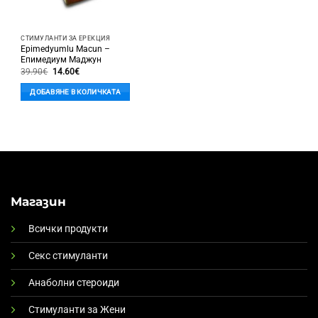
СТИМУЛАНТИ ЗА ЕРЕКЦИЯ
Epimedyumlu Macun –
Епимедиум Маджун
Original
Текущата
39.90
€
14.60
€
price
цена
was:
е:
ДОБАВЯНЕ В КОЛИЧКАТА
39.90€.
14.60€.
Магазин
Всички продукти
Секс стимуланти
Анаболни стероиди
Стимуланти за Жени