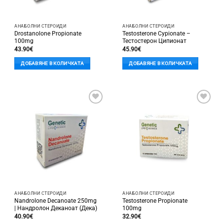
the
product
АНАБОЛНИ СТЕРОИДИ
АНАБОЛНИ СТЕРОИДИ
page
Drostanolone Propionate
Testosterone Cypionate –
100mg
Тестостерон Ципионат
43.90
€
45.90
€
ДОБАВЯНЕ В КОЛИЧКАТА
ДОБАВЯНЕ В КОЛИЧКАТА
Добави
Добави
в
в
'Любими'
'Любими'
АНАБОЛНИ СТЕРОИДИ
АНАБОЛНИ СТЕРОИДИ
Nandrolone Decanoate 250mg
Testosterone Propionate
| Нандролон Деканоат (Дека)
100mg
40.90
€
32.90
€