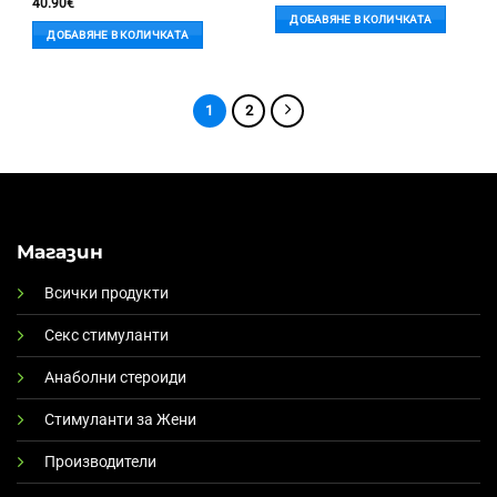
40.90
€
was:
е:
ДОБАВЯНЕ В КОЛИЧКАТА
59.90€.
48.60€.
ДОБАВЯНЕ В КОЛИЧКАТА
1
2
Магазин
Всички продукти
Секс стимуланти
Анаболни стероиди
Стимуланти за Жени
Производители