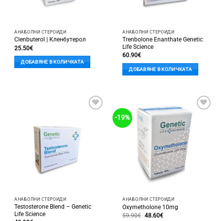
АНАБОЛНИ СТЕРОИДИ
АНАБОЛНИ СТЕРОИДИ
Trenbolone Enanthate Genetic
Clenbuterol | Кленбутерол
Life Science
25.50
€
60.90
€
ДОБАВЯНЕ В КОЛИЧКАТА
ДОБАВЯНЕ В КОЛИЧКАТА
Добави
Добави
-19%
в
в
'Любими'
'Любими'
АНАБОЛНИ СТЕРОИДИ
АНАБОЛНИ СТЕРОИДИ
Testosterone Blend – Genetic
Oxymetholone 10mg
Life Science
Original
Текущата
59.90
€
48.60
€
price
цена