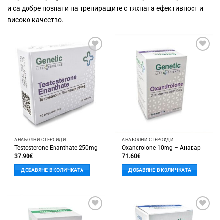
и са добре познати на трениращите с тяхната ефективност и
високо качество.
Добави
Добави
в
в
'Любими'
'Любими'
АНАБОЛНИ СТЕРОИДИ
АНАБОЛНИ СТЕРОИДИ
Testosterone Enanthate 250mg
Oxandrolone 10mg – Анавар
37.90
€
71.60
€
ДОБАВЯНЕ В КОЛИЧКАТА
ДОБАВЯНЕ В КОЛИЧКАТА
Добави
Добави