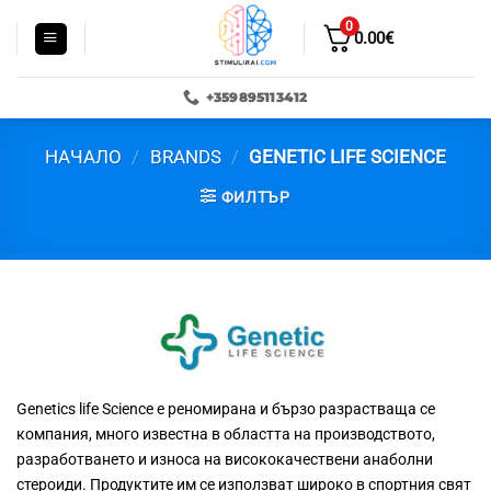
Skip
0
to
0.00
€
content
+359895113412
НАЧАЛО
/
BRANDS
/
GENETIC LIFE SCIENCE
ФИЛТЪР
Genetics life Science е реномирана и бързо разрастваща се
компания, много известна в областта на производството,
разработването и износа на висококачествени анаболни
стероиди. Продуктите им се използват широко в спортния свят