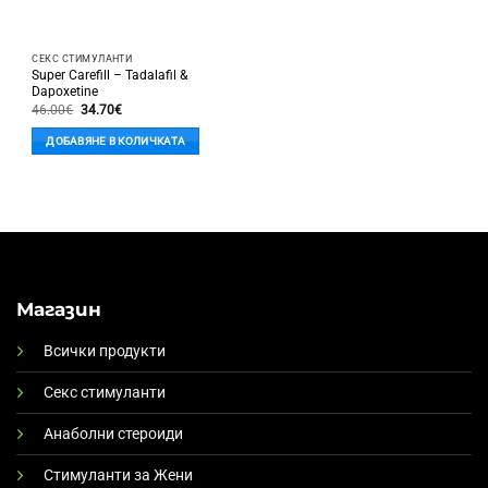
СЕКС СТИМУЛАНТИ
Super Carefill – Tadalafil &
Dapoxetine
Original
Текущата
46.00
€
34.70
€
price
цена
was:
е:
ДОБАВЯНЕ В КОЛИЧКАТА
46.00€.
34.70€.
Магазин
Всички продукти
Секс стимуланти
Анаболни стероиди
Стимуланти за Жени