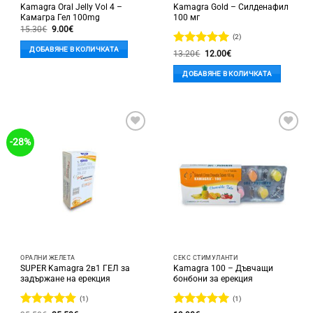
Kamagra Oral Jelly Vol 4 –
Kamagra Gold – Силденафил
Камагра Гел 100mg
100 мг
Original
Текущата
15.30
€
9.00
€
price
цена
(2)
was:
е:
ДОБАВЯНЕ В КОЛИЧКАТА
Оценено с
Original
Текущата
15.30€.
9.00€.
13.20
€
12.00
€
price
цена
5
от 5
was:
е:
ДОБАВЯНЕ В КОЛИЧКАТА
13.20€.
12.00€.
Добави
Добави
-28%
в
в
'Любими'
'Любими'
ОРАЛНИ ЖЕЛЕТА
СЕКС СТИМУЛАНТИ
SUPER Kamagra 2в1 ГЕЛ за
Kamagra 100 – Дъвчащи
задържане на ерекция
бонбони за ерекция
(1)
(1)