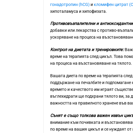
гонадотропин (hCG)
и
кломифен цитрат (C
хипоталамуса и хипофизата.
Противовъзпалителни и антиоксидантни
добавки или лекарства с противо-възпали
ускоряване на процеса на възстановяван
Контрол на диетата и тренировките:
Важ
време на терапията след цикъл. Това пом
на процеса на възстановяване на тялото.
Вашата диета по време на терапията след
поддържане на печалбите и подпомагане 
времето и качеството им играят съществ
въглехидрати ще подхрани тялото ви, за 
важността на правилното хранене във ва
Сънят е също толкова важен извън цикъл
внимание към почивката и възстановяван
по време на вашия цикъл и се нуждаят от 