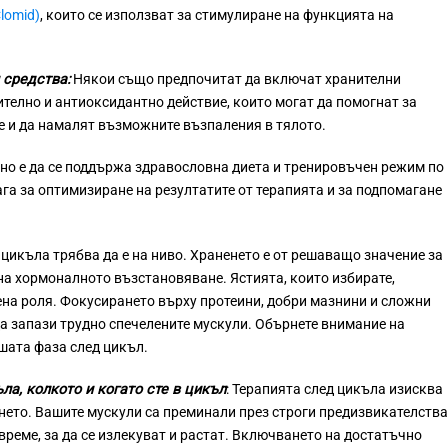
lomid)
, които се използват за стимулиране на функцията на
 средства:
Някои също предпочитат да включат хранителни
телно и антиоксидантно действие, които могат да помогнат за
е и да намалят възможните възпаления в тялото.
но е да се поддържа здравословна диета и тренировъчен режим по
ага за оптимизиране на резултатите от терапията и за подпомагане
 цикъла трябва да е на ниво. Храненето е от решаващо значение за
на хормоналното възстановяване. Ястията, които избирате,
ена роля. Фокусирането върху протеини, добри мазнини и сложни
да запази трудно спечелените мускули. Обърнете внимание на
шата фаза след цикъл.
а, колкото и когато сте в цикъл
:
Терапията след цикъла изисква
ето. Вашите мускули са преминали през строги предизвикателства
време, за да се излекуват и растат. Включването на достатъчно