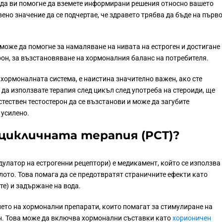
 да ви помогне да вземете информирани решения относно вашето
вено значение да се подчертае, че здравето трябва да бъде на първ
може да помогне за намаляване на нивата на естроген и достигане
ерон, за възстановяване на хормоналния баланс на потребителя.
 хормоналната система, е наистина значително важен, ако сте
 да използвате терапия след цикъл след употреба на стероиди, ще
стествен тестостерон да се възстанови и може да загубите
 усилено.
цикличната терапия (PCT)?
дулатор на естрогенни рецептори) е медикамент, който се използва
лото. Това помага да се предотвратят страничните ефекти като
е) и задържане на вода.
то на хормонални препарати, които помагат за стимулиране на
он. Това може да включва хормонални съставки като
хорионичен