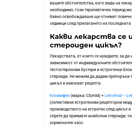
вашите обстоятелства, като вида на лекар
необходимо, този терапевтичен период мо
бавно освобождаване ще отнемат повече в
седмици след прилагането на последната 
Какви лекарства се 
стероиден цикъл?
Лекарствата, от които се нуждаете, за да
зависимост от индивидуалните обстоятелс
тестостеронови бустери и естрогенни бло
стероиди. Не можем да дадем препоръки т
цикъл и изискват рецепта:
Кломифен
(марка: Clomid) +
Letroheal – Le
(селективни естрогенови рецепторни моду
производството на естроген след цикъл и
спрете да приемате анаболни стероиди, тя
хормонален хаос.