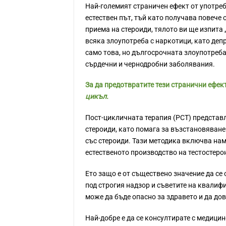
Най-големият страничен ефект от употреба
естествен път, тъй като получава повече о
приема на стероиди, тялото ви ще изпита 
всяка злоупотреба с наркотици, като депре
само това, но дългосрочната злоупотреба
сърдечни и чернодробни заболявания.
За да предотвратите тези странични ефек
цикъл.
Пост-цикличната терапия (PCT) представл
стероиди, като помага за възстановяване
със стероиди. Тази методика включва нам
естественото производство на тестостеро
Ето защо е от съществено значение да се 
под строгия надзор и съветите на квалиф
може да бъде опасно за здравето и да до
Най-добре е да се консултирате с медици