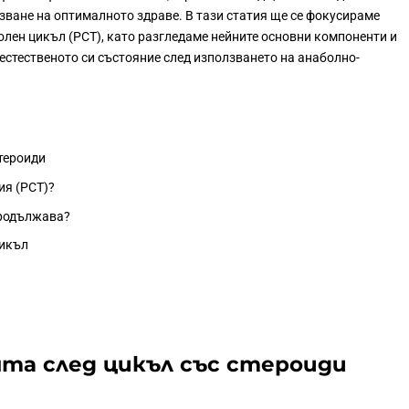
зване на оптималното здраве. В тази статия ще се фокусираме
олен цикъл (PCT), като разгледаме нейните основни компоненти и
 естественото си състояние след използването на анаболно-
стероиди
ия (PCT)?
продължава?
цикъл
та след цикъл със стероиди