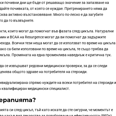
ки почивни дни ще бъде от решаващо значение за запазване на
 дайте почивката, от която се нуждае. Претренирането няма да
сква активно възстановяване. Много по-лесно е да загубите
о да го възвърнете.
ти, които могат да помогнат във фазата след цикъла. Натурални
мин и BCAA на Resurgence могат да ви помогнат да задържите
ехода. Всички тези неща могат да се използват по време на цикъла
 ако са били използвани по време на цикъла, те също трябва да
цикъла. Промяната на една променлива наведнъж е критична тук.
да се извършват редовни медицински проверки, за да се следи
ценява общото здраве на потребителя на стероиди.
ивидуализирана спрямо нуждите на всеки потребител на стероиди 
а квалифициран медицински специалист.
терапията?
ията си след цикъл, тъй като искате да сте сигурни, че моментът е
ова какъв вид лекарства за подобряване на ефективността (PEDs)