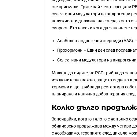
сте приемали. Трите най-често срещани PE
селективни модулатори на андрогенни ре
полуживот и дължина на естера, което озн
скорост. Ето насоки кога да започнете те
Анаболно-андрогенни стероиди (AAS) –
Прохормони – Един ден след последнат
Селективни модулатори на андрогенни 
Можете да видите, че PCT трябва да запо
изключително важно, защото веднага щом
хормони и ще трябва да рестартира собст
планирана и налична добра терапия след 
Колко дълго продълж
Започвайки, когато тялото е напълно осв
обикновено продължава между четири до 
е необходимо, терапията след цикъла мож