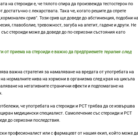
та на стероиди е, че тялото спира да произвежда тестостерон по
т достатъчно с лекарствата. Така че, когато решите да спрете
„хормонален срив“. Този срив ще доведе до абстиненция, подобни н
сия, главоболие, тревожност, загуба на апетит, гадене и други. Не
 със стероиди може да доведе до по-сериозни състояния като
ти от приема на стероиди е важно да предприемете
терапия след
ява важна стратегия за намаляване на вредата от употребата на
 на нормалните нива на хормони в организма след края на цикъла
аляване на негативните странични ефекти и подпомагане на
н.
отбележи, че употребата на стероиди и PCT трябва да се извършва
ициран медицински специалист. Самолечение със стероиди и PCT
веде до сериозни последствия.
нски професионалист или с фармацевт от нашия екип, който може д