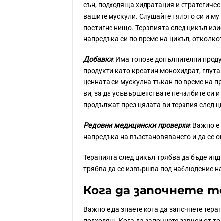
сън, подходяща хидратация и стратегичес
вашите мускули. Слушайте тялото си и му
постигне нищо. Терапията след цикъл изи
напредъка си по време на цикъл, отколкот
Добавки
:
Има тонове допълнителни продук
продукти като креатин монохидрат, глута
ценната си мускулна тъкан по време на пр
ви, за да усъвършенствате печалбите си и
продължат през цялата ви терапия след 
Редовни медицински проверки
:
Важно е 
напредъка на възстановяването и да се о
Терапията след цикъл трябва да бъде инд
трябва да се извършва под наблюдение н
Кога да започнете 
Важно е да знаете кога да започнете терап
подходящ. Кога да започнете зависи от т