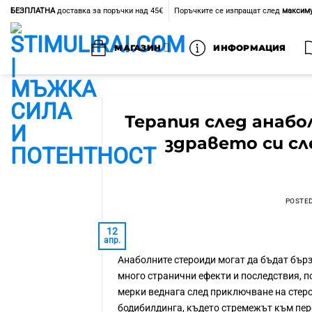
Skip
БЕЗПЛАТНА
доставка за поръчки над 45€
Поръчките се изпращат след
максиму
to
content
МАГАЗИН
ИНФОРМАЦИЯ
Терапия след анабо
здравето си с
POSTE
12
апр.
Анаболните стероиди могат да бъдат бърз
много странични ефекти и последствия, 
мерки веднага след приключване на стер
бодибилдинга, където стремежът към перф