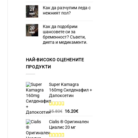
Няма
изграждане
ефекти?
коментари
на
Как да разчупим леда с
за
21
мускули:
Рони
нежният пол?
Какво
май
Колман
трябва
–
Няма
да
Стероиден
коментари
знаете?
цикъл,
Как да подобрим
за
20
тренировки
Как
шансовете си за
май
и
да
бременност? Съвети,
диета
разчупим
леда
диета и медикаменти.
с
нежният
Няма
пол?
коментари
за
Как
НАЙ-ВИСОКО ОЦЕНЕНИТЕ
да
ПРОДУКТИ
подобрим
шансовете
си
за
бременност?
Super Kamagra
Съвети,
диета
160mg Силденафил +
и
Дапоксетин
медикаменти.
Оценено с
Original
Текущата
35.80
€
16.20
€
5.00
от 5
price
цена
Cialis ® Оригинален
was:
е:
Циалис 20 мг
35.80€.
16.20€.