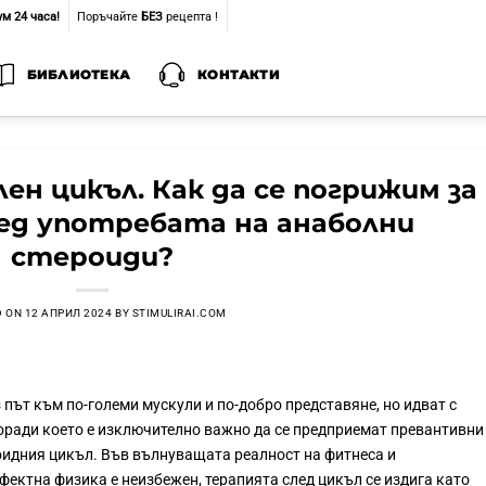
м 24 часа!
Поръчайте
БЕЗ
рецепта !
БИБЛИОТЕКА
КОНТАКТИ
лен цикъл. Как да се погрижим за
лед употребата на анаболни
стероиди?
D ON
12 АПРИЛ 2024
BY
STIMULIRAI.COM
 път към по-големи мускули и по-добро представяне, но идват с
поради което е изключително важно да се предприемат превантивни
оидния цикъл. Във вълнуващата реалност на фитнеса и
ектна физика е неизбежен, терапията след цикъл се издига като