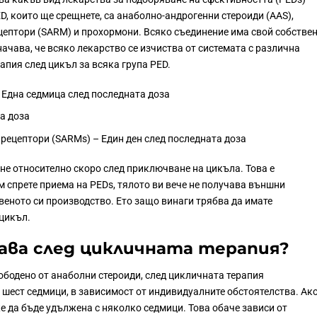
D, които ще срещнете, са анаболно-андрогенни стероиди (AAS),
цептори (SARM) и прохормони. Всяко съединение има свой собстве
ачава, че всяко лекарство се изчиства от системата с различна
рапия след цикъл за всяка група PED.
 Една седмица след последната доза
а доза
рецептори (SARMs) – Един ден след последната доза
чне относително скоро след приключване на цикъла. Това е
 спрете приема на PEDs, тялото ви вече не получава външни
веното си производство. Ето защо винаги трябва да имате
цикъл.
ава след цикличната терапия?
ободено от анаболни стероиди, след цикличната терапия
шест седмици, в зависимост от индивидуалните обстоятелства. Ак
е да бъде удължена с няколко седмици. Това обаче зависи от