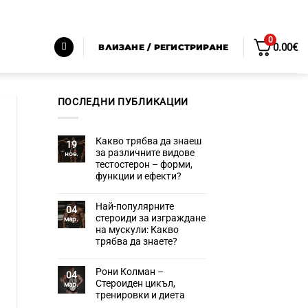
0
0.00
€
ВЛИЗАНЕ / РЕГИСТРИРАНЕ
ПОСЛЕДНИ ПУБЛИКАЦИИ
Какво трябва да знаеш
19
за различните видове
ное.
тестостерон – форми,
функции и ефекти?
Няма
коментари
Най-популярните
за
04
Какво
стероиди за изграждане
мар.
трябва
на мускули: Какво
да
знаеш
трябва да знаете?
за
различните
Няма
видове
коментари
Рони Колман –
за
тестостерон
04
Най-
–
Стероиден цикъл,
мар.
популярните
форми,
тренировки и диета
стероиди
функции
за
и