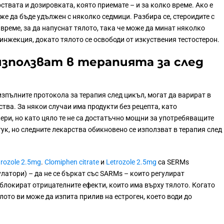
ствата и дозировката, която приемате – и за колко време. Ако е
же да бъде удължен с няколко седмици. Разбира се, стероидите с
реме, за да напуснат тялото, така че може да минат няколко
инжекция, докато тялото се освободи от изкуствения тестостерон.
използват в терапията за след
 изпълните протокола за терапия след цикъл, могат да варират в
тва. За някои случаи има продукти без рецепта, като
кери, но като цяло те не са достатъчно мощни за употребяващите
ук, но следните лекарства обикновено се използват в терапия след
trozole 2.5mg
.
Clomiphen citrate
и
Letrozole 2.5mg
са SERMs
латори) – да не се бъркат със SARMs – които регулират
 блокират отрицателните ефекти, които има върху тялото. Когато
лото ви може да изпита прилив на естроген, което води до