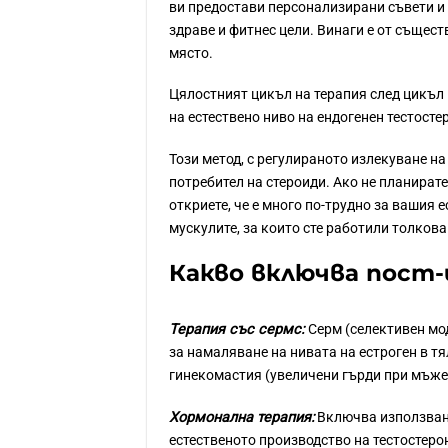
ви предостави персонализирани съвети и
здраве и фитнес цели. Винаги е от същест
място.
Цялостният цикъл на терапия след цикъл 
на естествено ниво на ендогенен тестост
Този метод, с регулираното излекуване на
потребител на стероиди. Ако не планирате
откриете, че е много по-трудно за вашия е
мускулите, за които сте работили толкова
Какво включва пост-
Терапия със сермс:
Серм (селективен мо
за намаляване на нивата на естроген в тя
гинекомастия (увеличени гърди при мъжет
Хормонална терапия:
Включва използване
естественото производство на тестостер